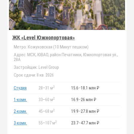
ЖК «Level Южнопортовая»
Метро:
Кожуховская (10 Минут пешком)
Адрес:
МСК, ЮВАО, район Печатники, Южнопортовая ул.,
28А
Застройщик:
Level Group
Срок сдачи:
II кв. 2026
2
Студия
28
–
31 м
15.6
–
18.1 млн ₽
2
1-комн.
33
–
60 м
16.9
–
26 млн ₽
2
2-комн.
45
–
68 м
19.9
–
27.8 млн ₽
2
3-комн.
55
–
107 м
23.7
–
47.7 млн ₽