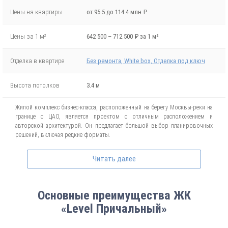
Цены на квартиры
от 95.5 до 114.4 млн ₽
Цены за 1 м²
642 500 – 712 500 ₽ за 1 м²
Отделка в квартире
Без ремонта, White box, Отделка под ключ
Высота потолков
3.4 м
Жилой комплекс бизнес-класса, расположенный на берегу Москвы-реки на
границе с ЦАО, является проектом с отличным расположением и
авторской архитектурой. Он предлагает большой выбор планировочных
решений, включая редкие форматы.
Комплекс расположен в районе Хорошево-Мневники, который является
Читать далее
одним из самых экологически чистых, комфортных и престижных
районов Северо-Западного округа Москвы. Район выделяется развитой
современной инфраструктурой и качественной застройкой
преимущественно бизнес-класса. Он также входит в состав «Большого
Основные преимущества ЖК
Сити» – территории перспективного развития столицы, рядом с самым
«Level Причальный»
прогрессивным деловым центром «Москва-Сити».