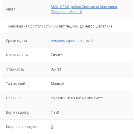
МСК, СЗАО, район Хорошево-Мневники,
Адрес
Причальный пр., 8
Транспортная доступность
10 минут пешком до метро Шелепиха
Сроки сдачи
очередь строительства
Класс жилья
Бизнес
Этажность
32 - 33
Тип зданий
Монолит
Паркинг
Подземный на 685 машиномест
Всего квартир
1 950
Квартир в продаже
3