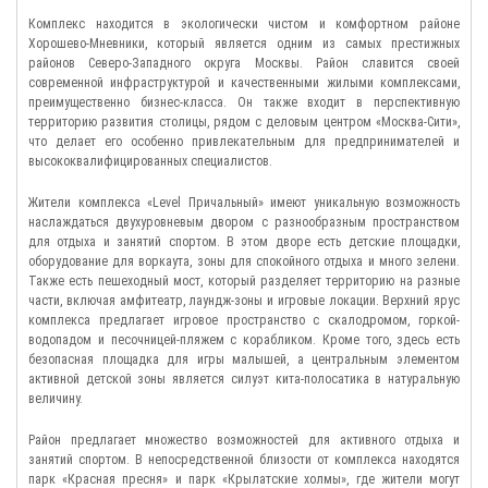
которые добавляют естественного света внутреннему двору.
Комплекс находится в экологически чистом и комфортном районе
Хорошево-Мневники, который является одним из самых престижных
Комплекс предлагает уникальный двухуровневый двор с пространством
районов Северо-Западного округа Москвы. Район славится своей
для жителей любого возраста. В нем предусмотрены детские площадки,
современной инфраструктурой и качественными жилыми комплексами,
оборудование для воркаута, зоны для спокойного отдыха и большое
преимущественно бизнес-класса. Он также входит в перспективную
количество зелени. Также есть пешеходный мост, который разделяет
территорию развития столицы, рядом с деловым центром «Москва-Сити»,
территорию на автономные пространства, включая амфитеатр, лаундж-
что делает его особенно привлекательным для предпринимателей и
зоны и игровые локации. Верхний ярус комплекса предлагает игровое
высококвалифицированных специалистов.
пространство, включающее скалодром, горку-водопад и песочницу-пляж с
корабликом. Также здесь расположена безопасная площадка для игр
Жители комплекса «Level Причальный» имеют уникальную возможность
малышей, а центральным элементом «активной» детской зоны является
наслаждаться двухуровневым двором с разнообразным пространством
силуэт кита-полосатика, выполненный в натуральную величину.
для отдыха и занятий спортом. В этом дворе есть детские площадки,
оборудование для воркаута, зоны для спокойного отдыха и много зелени.
Жилой комплекс «Level Причальный» предлагает прекрасное расположение,
Также есть пешеходный мост, который разделяет территорию на разные
авторскую архитектуру и разнообразие планировочных решений, делая
части, включая амфитеатр, лаундж-зоны и игровые локации. Верхний ярус
его привлекательным для жизни в Москве.
комплекса предлагает игровое пространство с скалодромом, горкой-
водопадом и песочницей-пляжем с корабликом. Кроме того, здесь есть
безопасная площадка для игры малышей, а центральным элементом
активной детской зоны является силуэт кита-полосатика в натуральную
величину.
Район предлагает множество возможностей для активного отдыха и
занятий спортом. В непосредственной близости от комплекса находятся
парк «Красная пресня» и парк «Крылатские холмы», где жители могут