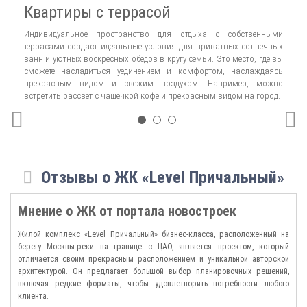
Жители комплекса «Level Причальный» могут наслаждаться прекрасным
Квартиры с террасой
В
расположением. Они могут посещать Шелепихинскую набережную, которая
преобразится и станет одним из центров притяжения для резидентов
Индивидуальное пространство для отдыха с собственными
На
комплекса. Здесь они могут проводить утреннюю пробежку, гулять с
террасами создаст идеальные условия для приватных солнечных
кв
семьёй по вечерам и наслаждаться кафе. Также они могут взять с собой
ванн и уютных воскресных обедов в кругу семьи. Это место, где вы
эт
ролики, велосипед или электросамокат и прокатиться до Москворецкого
сможете насладиться уединением и комфортом, наслаждаясь
ре
парка.
прекрасным видом и свежим воздухом. Например, можно
вы
встретить рассвет с чашечкой кофе и прекрасным видом на город.
шк
Архитектурный облик жилого комплекса «Level Причальный» создан
совместно с архитектурным бюро «Остоженка», которое является
номинантом на Премию Архсовета Москвы и финалистом Премии города
Москвы в области архитектуры и градостроительства. Проект воплощает
идею гармонии двух стихий – монументального «земного» низа и
«воздушного» стеклянного верха. Верхний ярус «Level Причальный»
Отзывы о ЖК «Level Причальный»
сливается с небом, создавая неповторимый облик комплекса.
Комплекс состоит из четырех корпусов – «Север», «Юг», «Запад» и
Мнение о ЖК от портала новостроек
«Восток», которые расположены таким образом, чтобы вид на реку был
доступен из максимального количества квартир. Территория внутреннего
Жилой комплекс «Level Причальный» бизнес-класса, расположенный на
двора образует закрытое приватное и безопасное пространство благодаря
берегу Москвы-реки на границе с ЦАО, является проектом, который
необычной композиции корпусов.
отличается своим прекрасным расположением и уникальной авторской
архитектурой. Он предлагает большой выбор планировочных решений,
Стеклянные фасады верхней части комплекса сливаются с небом, облегчая
включая редкие форматы, чтобы удовлетворить потребности любого
конструкцию домов и отражая красоту окружающего пространства.
клиента.
Нижняя часть зданий облицована плиткой под кирпич с оттенками,